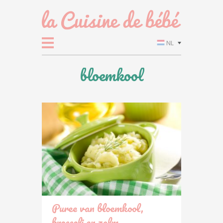
NL
bloemkool
Puree van bloemkool,
broccoli en zalm