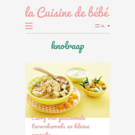
NL
knolraap
Curry van gestoomde
tarwekorrels en kleine
groente