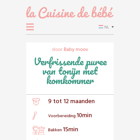
NL
door
Baby moov
Verfrissende puree
van tonijn met
komkommer
9 tot 12 maanden
10min
Voorbereiding
15min
Bakken